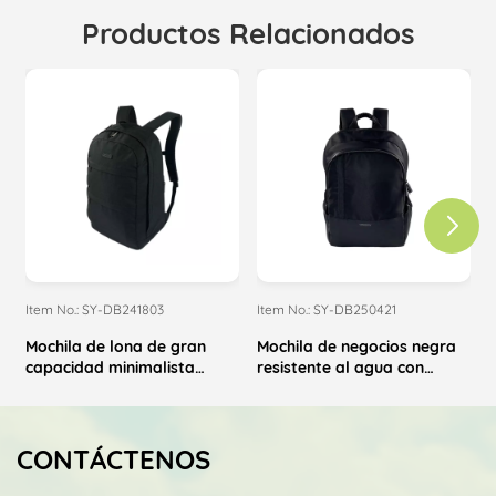
Productos Relacionados
Item No.: SY-DB241803
Item No.: SY-DB250421
I
Mochila de lona de gran
Mochila de negocios negra
capacidad minimalista
resistente al agua con
r
personalizada al por mayor
múltiples bolsillos
para ordenador portátil
CONTÁCTENOS