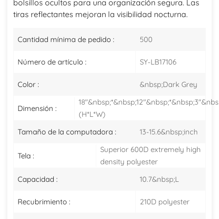
bolsillos ocultos para una organización segura. Las
tiras reflectantes mejoran la visibilidad nocturna.
Cantidad mínima de pedido :
500
Número de artículo :
SY-LB17106
Color :
&nbsp;Dark Grey
18"&nbsp;*&nbsp;12"&nbsp;*&nbsp;3"&nbs
Dimensión :
(H*L*W)
Tamaño de la computadora :
13-15.6&nbsp;inch
Superior 600D extremely high
Tela :
density polyester
Capacidad :
10.7&nbsp;L
Recubrimiento :
210D polyester