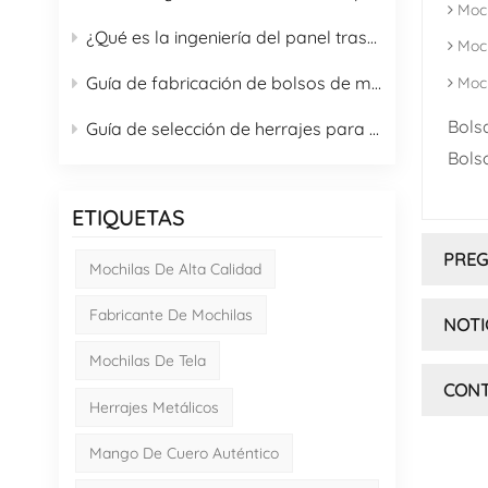
Moch
¿Qué es la ingeniería del panel trasero de las mochilas?
Moch
Guía de fabricación de bolsos de moda con opciones de cuero para 2026
Moch
Bols
Guía de selección de herrajes para bolsos OEM
Bols
ETIQUETAS
PREG
Mochilas De Alta Calidad
Fabricante De Mochilas
NOTI
Mochilas De Tela
CON
Herrajes Metálicos
Mango De Cuero Auténtico