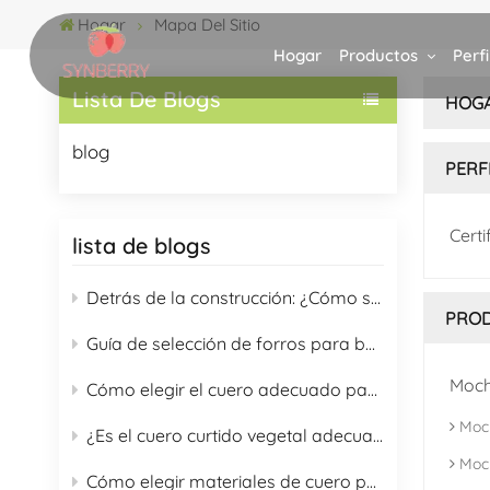
Hogar
Mapa Del Sitio
Productos
Perf
Hogar
Lista De Blogs
HOG
blog
PERF
Certi
lista de blogs
Detrás de la construcción: ¿Cómo se fabrica una mochila de alta gama?
PRO
Guía de selección de forros para bolsas: Una guía completa de 16 materiales de forro para compradores B2B
Moch
Cómo elegir el cuero adecuado para bolsos
Moch
¿Es el cuero curtido vegetal adecuado para la fabricación de bolsos?
Moc
Cómo elegir materiales de cuero para bolsos y guía de cuidado adecuado