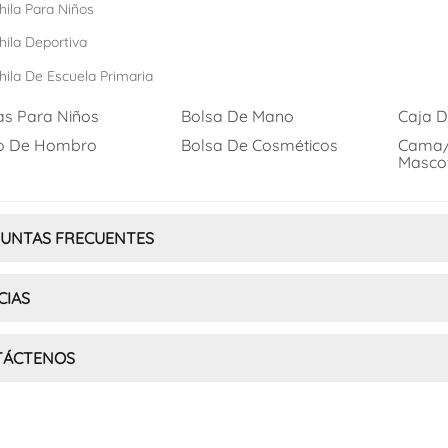
ila Para Niños
ila Deportiva
ila De Escuela Primaria
as Para Niños
Bolsa De Mano
Caja 
o De Hombro
Bolsa De Cosméticos
Cama/
Masco
UNTAS FRECUENTES
CIAS
TÁCTENOS