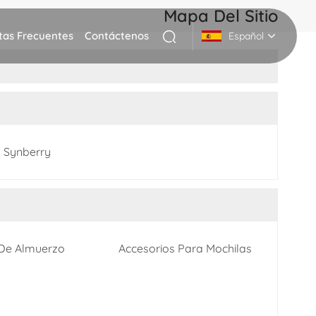
Mapa Del Sitio
tas Frecuentes
Contáctenos
Español
English
Deutsch
 Synberry
Italiano
русский
Español
 De Almuerzo
Accesorios Para Mochilas
Português
Nederlands
日本語