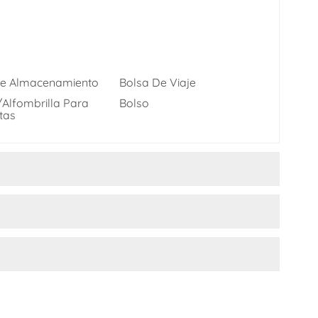
한국어
היברית
De Almacenamiento
Bolsa De Viaje
alfombrilla Para
Bolso
tas