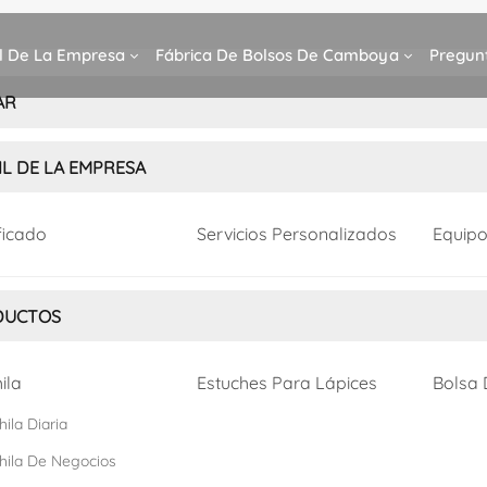
il De La Empresa
Fábrica De Bolsos De Camboya
Pregun
AR
IL DE LA EMPRESA
ficado
Servicios Personalizados
Equipo
DUCTOS
ila
Estuches Para Lápices
Bolsa
ila Diaria
hila De Negocios