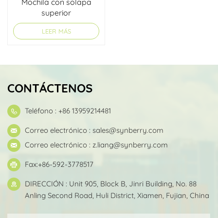
Mochila con solapa
superior
LEER MÁS
CONTÁCTENOS
Teléfono : +86 13959214481
Correo electrónico :
sales@synberry.com
Correo electrónico :
z.liang@synberry.com
Fax:+86-592-3778517
DIRECCIÓN : Unit 905, Block B, Jinri Building, No. 88
Anling Second Road, Huli District, Xiamen, Fujian, China