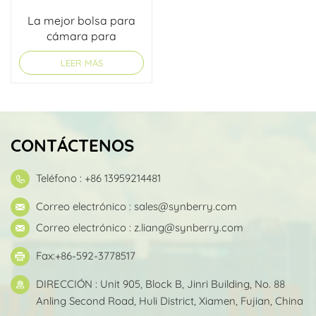
La mejor bolsa para
cámara para
senderismo
LEER MÁS
CONTÁCTENOS
Teléfono : +86 13959214481
Correo electrónico :
sales@synberry.com
Correo electrónico :
z.liang@synberry.com
Fax:+86-592-3778517
DIRECCIÓN : Unit 905, Block B, Jinri Building, No. 88
Anling Second Road, Huli District, Xiamen, Fujian, China