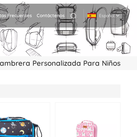
tas Frecuentes
Contáctenos
Español
English
Deutsch
iambrera Personalizada Para Niños
Italiano
русский
Español
Português
Nederlands
日本語