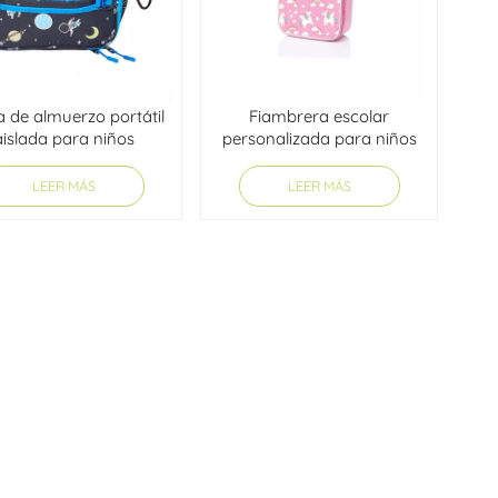
한국어
היברית
a de almuerzo portátil
Fiambrera escolar
aislada para niños
personalizada para niños
LEER MÁS
LEER MÁS