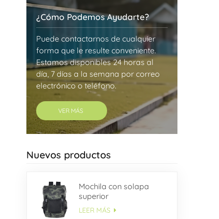
¿Cómo Podemos Ayudarte?
Puede contactarnos de cualquier
forma que le resulte conveniente.
Estamos disponibles 24 horas al
día, 7 días a la semana por correo
electrónico o teléfono.
VER MÁS
Nuevos productos
Mochila con solapa
superior
LEER MÁS