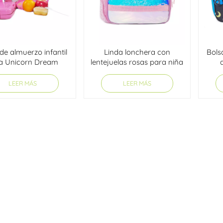
de almuerzo infantil
Linda lonchera con
Bols
a Unicorn Dream
lentejuelas rosas para niña
LEER MÁS
LEER MÁS