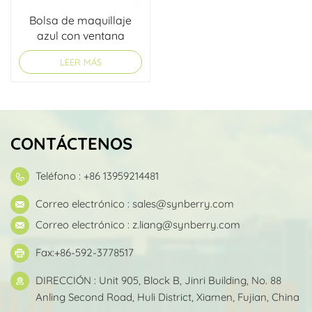
Bolsa de maquillaje
azul con ventana
transparente
LEER MÁS
CONTÁCTENOS
Teléfono : +86 13959214481
Correo electrónico :
sales@synberry.com
Correo electrónico :
z.liang@synberry.com
Fax:+86-592-3778517
DIRECCIÓN : Unit 905, Block B, Jinri Building, No. 88
Anling Second Road, Huli District, Xiamen, Fujian, China