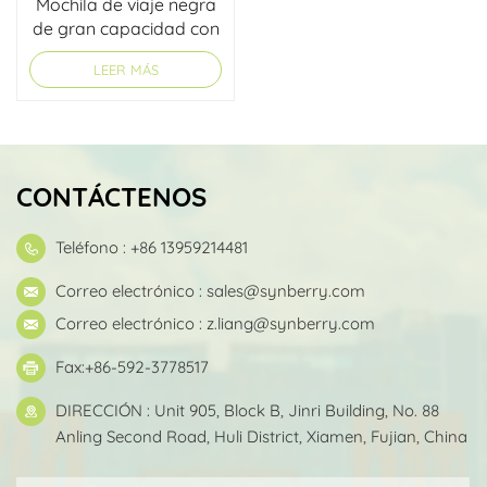
Mochila de viaje negra
de gran capacidad con
múltiples bolsillos
LEER MÁS
CONTÁCTENOS
Teléfono : +86 13959214481
Correo electrónico :
sales@synberry.com
Correo electrónico :
z.liang@synberry.com
Fax:+86-592-3778517
DIRECCIÓN : Unit 905, Block B, Jinri Building, No. 88
Anling Second Road, Huli District, Xiamen, Fujian, China