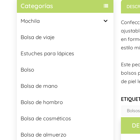
Categorías
DESCR
Mochila
Confecci
ajustabl
Bolsa de viaje
en forma
estilo mi
Estuches para lápices
Este peq
Bolso
bolsos p
de piel 
Bolsa de mano
ETIQUET
Bolso de hombro
Bolsos
Bolsa de cosméticos
DE
Bolsa de almuerzo