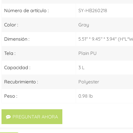
Número de artículo :
SY-HB260218
Color :
Gray
Dimensión :
5.51" * 9.45" * 3.94" (H*L*
Tela :
Plain PU
Capacidad :
3 L
Recubrimiento :
Polyester
Peso :
0.98 lb
PREGUNTAR AHORA