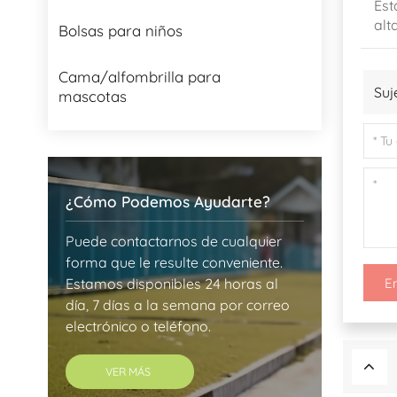
Est
alt
Bolsas para niños
Cama/alfombrilla para
Suj
mascotas
¿Cómo Podemos Ayudarte?
Puede contactarnos de cualquier
forma que le resulte conveniente.
Estamos disponibles 24 horas al
E
día, 7 días a la semana por correo
electrónico o teléfono.
VER MÁS