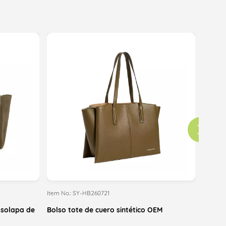
Item No.: SY-HB260721
Item No
 solapa de
Bolso tote de cuero sintético OEM
Bolso 