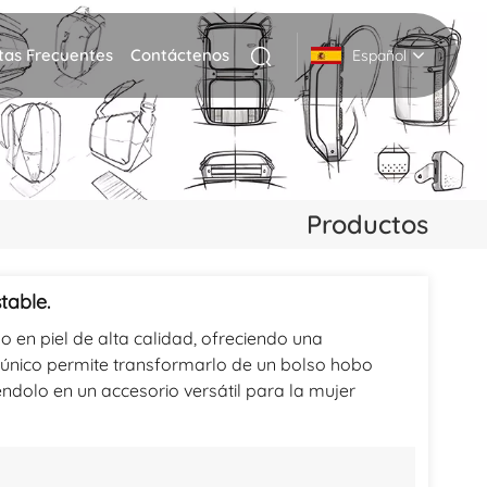
tas Frecuentes
Contáctenos
Español
English
Deutsch
Productos
Italiano
русский
table.
en piel de alta calidad, ofreciendo una
Español
 único permite transformarlo de un bolso hobo
Português
ndolo en un accesorio versátil para la mujer
Nederlands
日本語