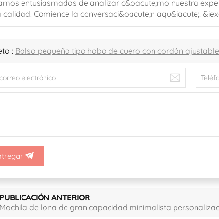
amos entusiasmados de analizar c&oacute;mo nuestra experi
a calidad. Comience la conversaci&oacute;n aqu&iacute;: &i
eto :
Bolso pequeño tipo hobo de cuero con cordón ajustable
ntregar
PUBLICACIÓN ANTERIOR
Mochila de lona de gran capacidad minimalista personaliza