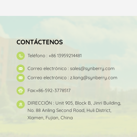
CONTÁCTENOS
Teléfono : +86 13959214481
Correo electrónico :
sales@synberry.com
Correo electrónico :
z.liang@synberry.com
Fax:+86-592-3778517
DIRECCIÓN : Unit 905, Block B, Jinri Building,
No. 88 Anling Second Road, Huli District,
Xiamen, Fujian, China