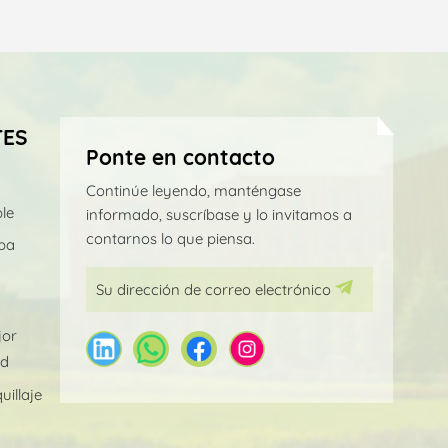
TES
Ponte en contacto
Continúe leyendo, manténgase
le
informado, suscríbase y lo invitamos a
contarnos lo que piensa.
pa
jor
ad
illaje