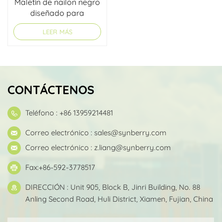
Maletín de nailon negro
diseñado para
negocios modernos.
LEER MÁS
CONTÁCTENOS
Teléfono : +86 13959214481
Correo electrónico :
sales@synberry.com
Correo electrónico :
z.liang@synberry.com
Fax:+86-592-3778517
DIRECCIÓN : Unit 905, Block B, Jinri Building, No. 88
Anling Second Road, Huli District, Xiamen, Fujian, China