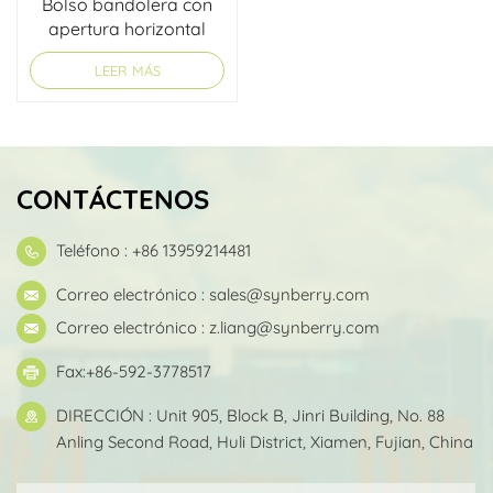
Bolso bandolera con
apertura horizontal
LEER MÁS
CONTÁCTENOS
Teléfono : +86 13959214481
Correo electrónico :
sales@synberry.com
Correo electrónico :
z.liang@synberry.com
Fax:+86-592-3778517
DIRECCIÓN : Unit 905, Block B, Jinri Building, No. 88
Anling Second Road, Huli District, Xiamen, Fujian, China