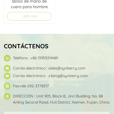
Bolso de mano de
cuero para hombre
para el trabajo
LEER MÁS
CONTÁCTENOS
Teléfono : +86 13959214481
Correo electrónico :
sales@synberry.com
Correo electrónico :
z.liang@synberry.com
Fax:+86-592-3778517
DIRECCIÓN : Unit 905, Block B, Jinri Building, No. 88
Anling Second Road, Huli District, Xiamen, Fujian, China