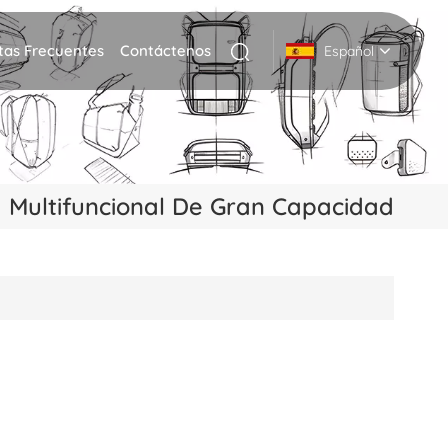
tas Frecuentes
Contáctenos
Español
English
Deutsch
a Multifuncional De Gran Capacidad
Italiano
русский
Español
Português
Nederlands
日本語