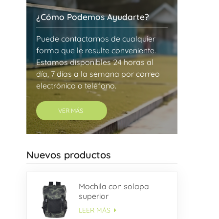
¿Cómo Podemos Ayudarte?
Puede contactarnos de cualquier
forma que le resulte conveniente.
Estamos disponibles 24 horas al
día, 7 días a la semana por correo
electrónico o teléfono.
VER MÁS
Nuevos productos
Mochila con solapa
superior
LEER MÁS