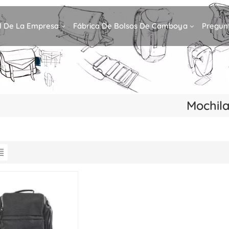
il De La Empresa
Fábrica De Bolsos De Camboya
Pregun
Mochil