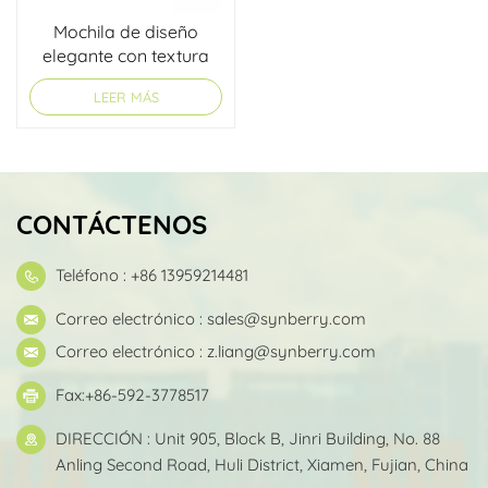
Mochila de diseño
elegante con textura
granular con logotipo
LEER MÁS
personalizado
CONTÁCTENOS
Teléfono : +86 13959214481
Correo electrónico :
sales@synberry.com
Correo electrónico :
z.liang@synberry.com
Fax:+86-592-3778517
DIRECCIÓN : Unit 905, Block B, Jinri Building, No. 88
Anling Second Road, Huli District, Xiamen, Fujian, China