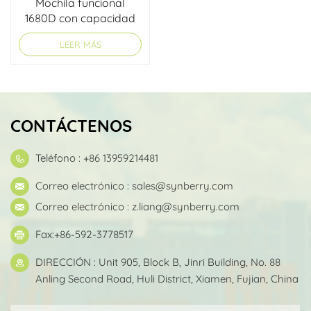
Mochila funcional
1680D con capacidad
estructurada
LEER MÁS
ultragrande
CONTÁCTENOS
Teléfono : +86 13959214481
Correo electrónico :
sales@synberry.com
Correo electrónico :
z.liang@synberry.com
Fax:+86-592-3778517
DIRECCIÓN : Unit 905, Block B, Jinri Building, No. 88
Anling Second Road, Huli District, Xiamen, Fujian, China