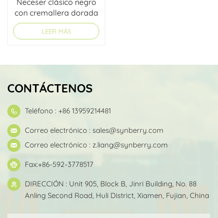
Neceser clásico negro
con cremallera dorada
LEER MÁS
CONTÁCTENOS
Teléfono : +86 13959214481
Correo electrónico :
sales@synberry.com
Correo electrónico :
z.liang@synberry.com
Fax:+86-592-3778517
DIRECCIÓN : Unit 905, Block B, Jinri Building, No. 88
Anling Second Road, Huli District, Xiamen, Fujian, China