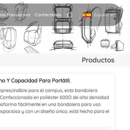
tas Frecuentes
Contáctenos
Español
English
Deutsch
Productos
Italiano
русский
o Y Capacidad Para Portátil.
mprescindible para el campus, esta bandolera
Español
a. Confeccionada en poliéster 600D de alta densidad
Português
ransforma fácilmente en una bandolera para uso
 espaciosa y con un diseño único, está hecha para el
Nederlands
日本語