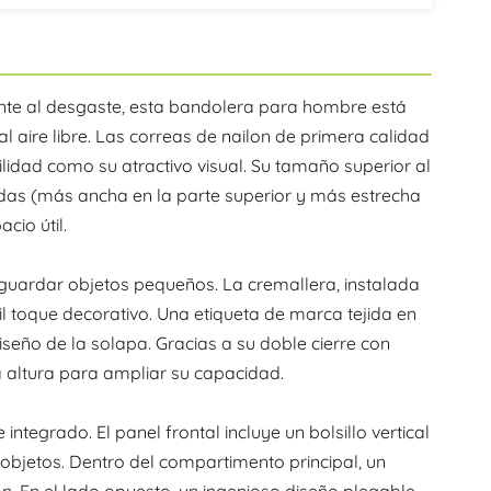
nte al desgaste, esta bandolera para hombre está
l aire libre. Las correas de nailon de primera calidad
ilidad como su atractivo visual. Su tamaño superior al
as (más ancha en la parte superior y más estrecha
cio útil.
a guardar objetos pequeños. La cremallera, instalada
il toque decorativo. Una etiqueta de marca tejida en
iseño de la solapa. Gracias a su doble cierre con
la altura para ampliar su capacidad.
egrado. El panel frontal incluye un bolsillo vertical
objetos. Dentro del compartimento principal, un
ón. En el lado opuesto, un ingenioso diseño plegable