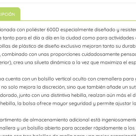
IPCIÓN
ionada con poliéster 600D especialmente diseñado y resiste
tanto para el día a día en la ciudad como para actividades a
billas de plástico de diseño exclusivo mejoran tanto su durab
l, combinado con unas proporciones cuidadosamente pensad
ferior), crea una silueta dinámica a la vez que maximiza el espa
a cuenta con un bolsillo vertical oculto con cremallera par
, no solo mejora la discreción, sino que también añade un sut
dorado, junto con una distintiva hebilla, realzan aún más el d
 hebilla, la bolsa ofrece mayor seguridad y permite ajustar 
rtimento de almacenamiento adicional está ingeniosamente int
allera y un bolsillo abierto para acceder rápidamente a los 
cuenta con tres bolsillos de malla para una mejor organizaci