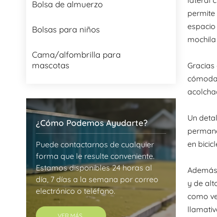
Bolsa de almuerzo
permite 
espacio 
Bolsas para niños
mochila 
Cama/alfombrilla para
mascotas
Gracias 
cómodame
acolchad
Un detal
¿Cómo Podemos Ayudarte?
permanec
en bicic
Puede contactarnos de cualquier
forma que le resulte conveniente.
Estamos disponibles 24 horas al
Además d
día, 7 días a la semana por correo
y de alt
electrónico o teléfono.
como ver
llamativ
VER MÁS