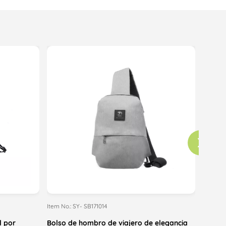
Item No.: SY- SB171014
Item No.
l por
Bolso de hombro de viajero de elegancia
Precio