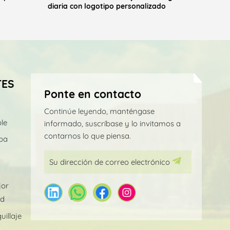
diaria con logotipo personalizado
con an
TES
Ponte en contacto
Continúe leyendo, manténgase
le
informado, suscríbase y lo invitamos a
contarnos lo que piensa.
pa
jor
ad
illaje