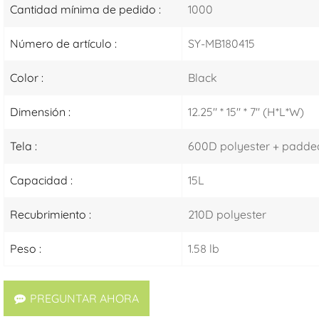
Cantidad mínima de pedido :
1000
Número de artículo :
SY-MB180415
Color :
Black
Dimensión :
12.25" * 15" * 7" (H*L*W)
Tela :
600D polyester + padd
Capacidad :
15L
Recubrimiento :
210D polyester
Peso :
1.58 lb
PREGUNTAR AHORA