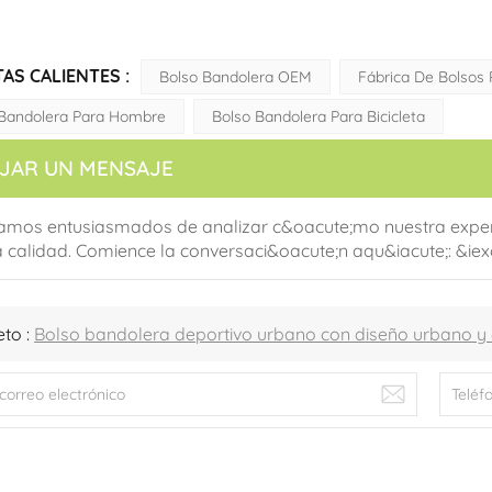
AS CALIENTES :
Bolso Bandolera OEM
Fábrica De Bolsos 
 Bandolera Para Hombre
Bolso Bandolera Para Bicicleta
JAR UN MENSAJE
amos entusiasmados de analizar c&oacute;mo nuestra experi
a calidad. Comience la conversaci&oacute;n aqu&iacute;: &i
eto :
Bolso bandolera deportivo urbano con diseño urbano y 