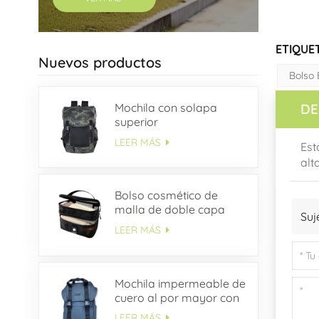
ETIQUET
Nuevos productos
Bolso
DE
Mochila con solapa
superior
LEER MÁS
Est
alt
Bolso cosmético de
malla de doble capa
Suj
LEER MÁS
Mochila impermeable de
cuero al por mayor con
solapa con hebilla
LEER MÁS