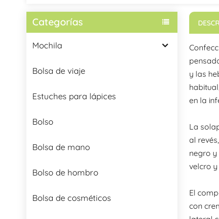
Categorías
DESCR
Mochila
Confecc
pensada 
Bolsa de viaje
y las he
habitua
Estuches para lápices
en la in
Bolso
La solap
al revés
Bolsa de mano
negro y 
velcro y
Bolso de hombro
El compa
Bolsa de cosméticos
con crem
lateral 