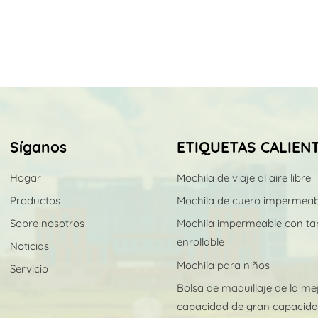
carecen de una mentalid
insuficiente — La escase
impide ampliar el contr
Muchos menos técnicos c
experimentado que en Ch
cadenas de suministro l
lotes.Estas cuatro brec
mayoría de las marcas "
Síganos
ETIQUETAS CALIEN
Muchas fábricas aument
desarrollan capacidad, 
Hogar
Mochila de viaje al aire libre
producción aumenta mie
disminuyen.. III. Nuest
Productos
Mochila de cuero impermeab
el producto más difícil
Sobre nosotros
Mochila impermeable con ta
total en CamboyaNo se 
enrollable
Noticias
primer día, tomamos una
consideraron poco intui
Mochila para niños
Servicio
incorporamos directame
Bolsa de maquillaje de la me
que requieren más de 30
capacidad de gran capacid
décadas de gestión de 