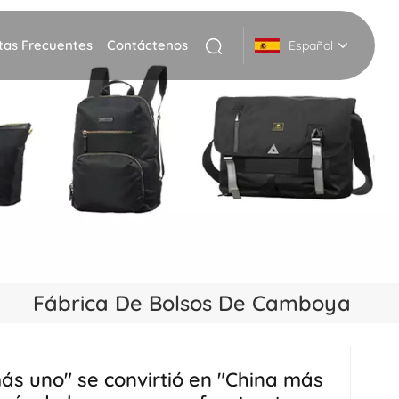
tas Frecuentes
Contáctenos
Español
English
Deutsch
Italiano
русский
Español
Fábrica De Bolsos De Camboya
Português
Nederlands
s uno" se convirtió en "China más
日本語