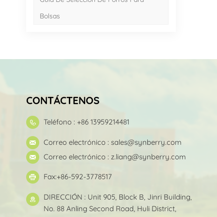
Bolsas
CONTÁCTENOS
Teléfono : +86 13959214481
Correo electrónico :
sales@synberry.com
Correo electrónico :
z.liang@synberry.com
Fax:+86-592-3778517
DIRECCIÓN : Unit 905, Block B, Jinri Building,
No. 88 Anling Second Road, Huli District,