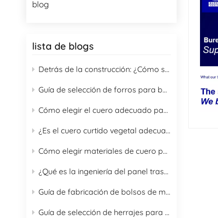
blog
lista de blogs
Detrás de la construcción: ¿Cómo se fabrica una mochila de alta gama?
Guía de selección de forros para bolsas: Una guía completa de 16 materiales de forro para compradores B2B
Cómo elegir el cuero adecuado para bolsos
¿Es el cuero curtido vegetal adecuado para la fabricación de bolsos?
Cómo elegir materiales de cuero para bolsos y guía de cuidado adecuado
¿Qué es la ingeniería del panel trasero de las mochilas?
Guía de fabricación de bolsos de moda con opciones de cuero para 2026
Guía de selección de herrajes para bolsos OEM