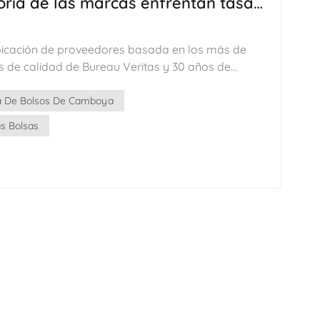
ría de las marcas enfrentan tasas
s veces mayores en Camboya. ¿Por
한국어
vertir el entrenamiento" con bolsas
bicación de proveedores basada en los más de
היברית
 de calidad de Bureau Veritas y 30 años de
e suministro. I. Los aranceles cambiaron el
ad no llegó automáticamente.El último informe
a De Bolsos De Camboya
as sobre la calidad de la cadena de suministro
as Bolsas
ico en marcha: entre 2024 y 2025, Vietnam superó
ortación de productos textiles
as tanto, Camboya, Bangladesh y otros centros
sorbiendo rápidamente los pedidos. Para los
s, "China más uno" ya se ha convertido en "China
, el informe lanza una seria advertencia. A
0 puntos de datos de inspección de calidad
países de origen, Los centros de expansión
probación ponderada de solo el 86%., una
te modesta de 3 puntos porcentuales con
. Sin embargo, bajo la superficie, el iceberg