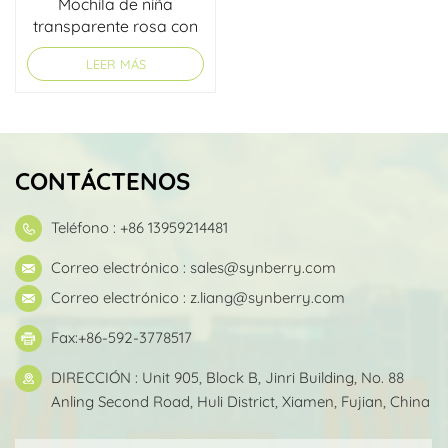
Mochila de niña
transparente rosa con
logotipo personalizado
LEER MÁS
CONTÁCTENOS
Teléfono : +86 13959214481
Correo electrónico :
sales@synberry.com
Correo electrónico :
z.liang@synberry.com
Fax:+86-592-3778517
DIRECCIÓN : Unit 905, Block B, Jinri Building, No. 88
Anling Second Road, Huli District, Xiamen, Fujian, China