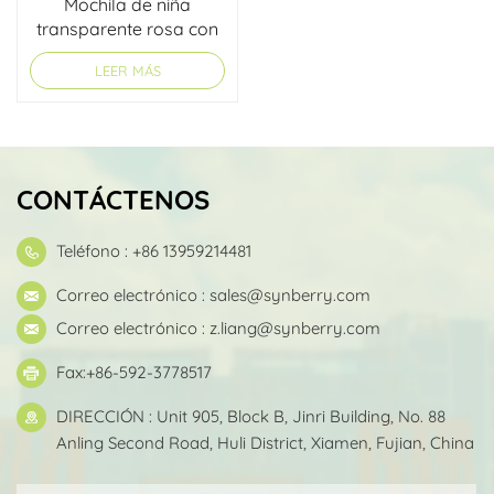
Mochila de niña
transparente rosa con
logotipo personalizado
LEER MÁS
CONTÁCTENOS
Teléfono : +86 13959214481
Correo electrónico :
sales@synberry.com
Correo electrónico :
z.liang@synberry.com
Fax:+86-592-3778517
DIRECCIÓN : Unit 905, Block B, Jinri Building, No. 88
Anling Second Road, Huli District, Xiamen, Fujian, China