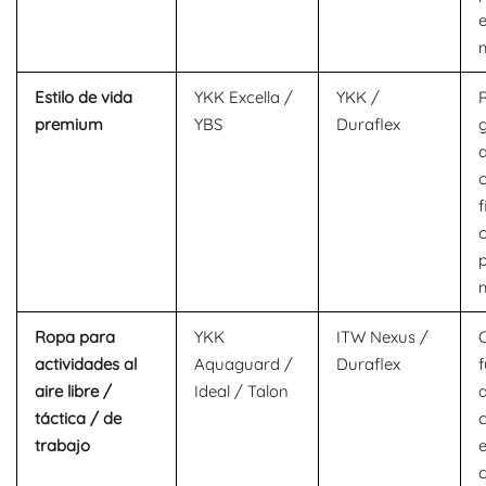
e
m
Estilo de vida
YKK Excella /
YKK /
premium
YBS
Duraflex
g
d
f
Ropa para
YKK
ITW Nexus /
actividades al
Aquaguard /
Duraflex
f
aire libre /
Ideal / Talon
táctica / de
trabajo
c