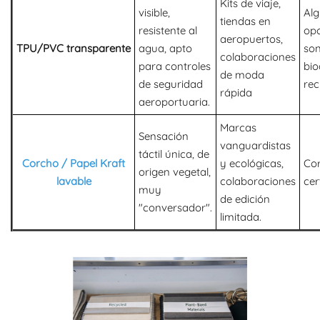
Kits de viaje,
visible,
Al
tiendas en
resistente al
op
aeropuertos,
TPU/PVC transparente
agua, apto
so
colaboraciones
para controles
bio
de moda
de seguridad
rec
rápida
aeroportuaria.
Marcas
Sensación
vanguardistas
táctil única, de
Corcho / Papel Kraft
y ecológicas,
Co
origen vegetal,
lavable
colaboraciones
cer
muy
de edición
"conversador".
limitada.