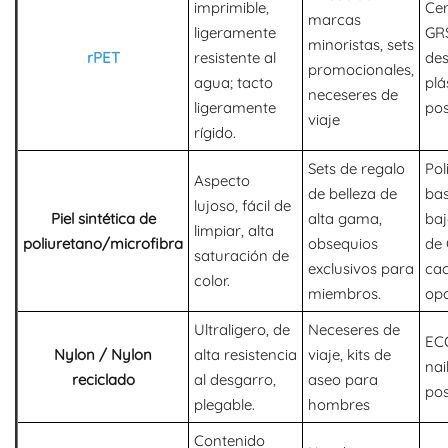
imprimible,
Cer
marcas
ligeramente
GRS
minoristas, sets
rPET
resistente al
des
promocionales,
agua; tacto
plá
neceseres de
ligeramente
po
viaje
rígido.
Sets de regalo
Pol
Aspecto
de belleza de
bas
lujoso, fácil de
Piel sintética de
alta gama,
baj
limpiar, alta
poliuretano/microfibra
obsequios
de 
saturación de
exclusivos para
ca
color.
miembros.
opc
Ultraligero, de
Neceseres de
EC
Nylon / Nylon
alta resistencia
viaje, kits de
nai
reciclado
al desgarro,
aseo para
po
plegable.
hombres
Contenido