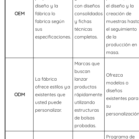
diseño y la
con diseños
el diseño y la
OEM
fábrica lo
consolidados
creación de
fabrica según
y fichas
muestras hast
sus
técnicas
el seguimiento
especificaciones.
completas.
de la
producción en
masa.
Marcas que
buscan
Ofrezca
La fábrica
lanzar
modelos o
ofrece estilos ya
productos
diseños
ODM
existentes que
rápidamente
existentes para
usted puede
utilizando
su
personalizar.
estructuras
personalización
de bolsas
probadas.
Programa de