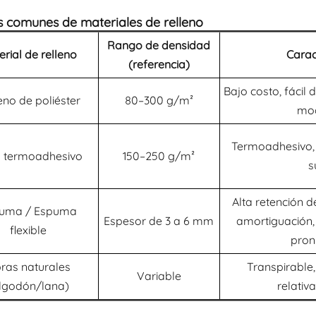
os comunes de materiales de relleno
Rango de densidad
erial de relleno
Carac
(referencia)
Bajo costo, fácil 
eno de poliéster
80–300 g/m²
mo
Termoadhesivo, f
o termoadhesivo
150–250 g/m²
s
Alta retención d
uma / Espuma
Espesor de 3 a 6 mm
amortiguación,
flexible
pron
bras naturales
Transpirable,
Variable
lgodón/lana)
relativ