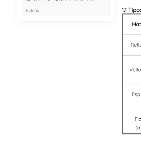
1.1 Tip
Bolsas
Mat
Rell
Vell
Esp
Fi
(a