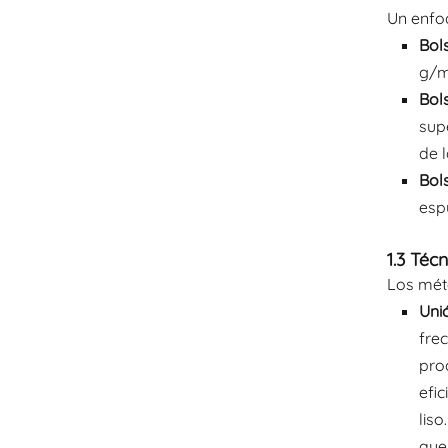
Un enfoq
Bol
g/m
Bol
sup
de l
Bol
esp
1.3 Téc
Los méto
Unió
frec
prod
efic
lis
que 