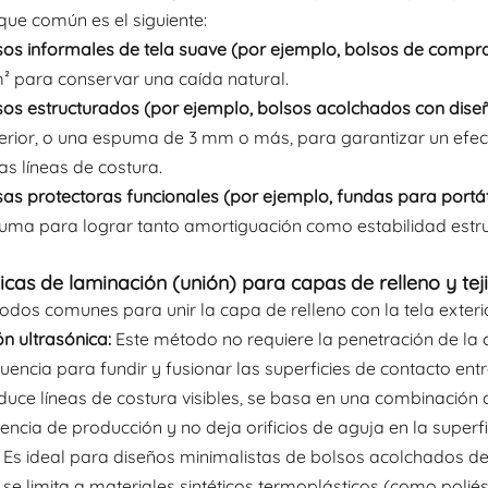
ue común es el siguiente:
sos informales de tela suave (por ejemplo, bolsos de compr
² para conservar una caída natural.
sos estructurados (por ejemplo, bolsos acolchados con dise
erior, o una espuma de 3 mm o más, para garantizar un efec
as líneas de costura.
sas protectoras funcionales (por ejemplo, fundas para portáti
uma para lograr tanto amortiguación como estabilidad estru
nicas de laminación (unión) para capas de relleno y tej
dos comunes para unir la capa de relleno con la tela exterior
n ultrasónica:
Este método no requiere la penetración de la co
uencia para fundir y fusionar las superficies de contacto entr
uce líneas de costura visibles, se basa en una combinación de
iencia de producción y no deja orificios de aguja en la superf
o. Es ideal para diseños minimalistas de bolsos acolchados d
se limita a materiales sintéticos termoplásticos (como poliést