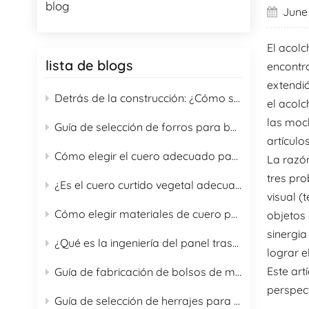
blog
June 
El acolc
lista de blogs
encontra
extendió
Detrás de la construcción: ¿Cómo se fabrica una mochila de alta gama?
el acol
las moch
Guía de selección de forros para bolsas: Una guía completa de 16 materiales de forro para compradores B2B
artículo
Cómo elegir el cuero adecuado para bolsos
La razón
tres pro
¿Es el cuero curtido vegetal adecuado para la fabricación de bolsos?
visual (
Cómo elegir materiales de cuero para bolsos y guía de cuidado adecuado
objetos
sinergia
¿Qué es la ingeniería del panel trasero de las mochilas?
lograr e
Este art
Guía de fabricación de bolsos de moda con opciones de cuero para 2026
perspect
Guía de selección de herrajes para bolsos OEM