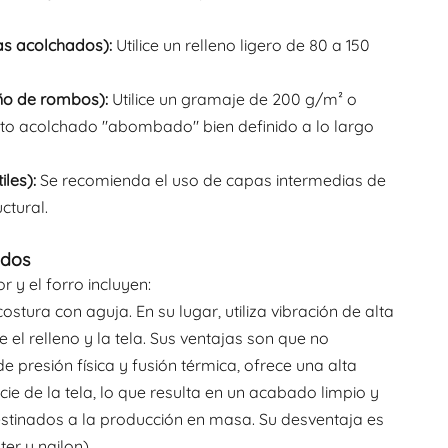
as acolchados):
Utilice un relleno ligero de 80 a 150
ño de rombos):
Utilice un gramaje de 200 g/m² o
to acolchado "abombado" bien definido a lo largo
les):
Se recomienda el uso de capas intermedias de
ctural.
idos
 y el forro incluyen:
stura con aguja. En su lugar, utiliza vibración de alta
e el relleno y la tela. Sus ventajas son que no
 presión física y fusión térmica, ofrece una alta
icie de la tela, lo que resulta en un acabado limpio y
estinados a la producción en masa. Su desventaja es
er y nailon).