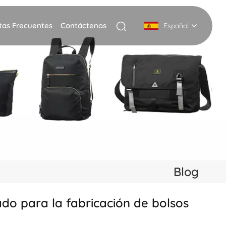
tas Frecuentes
Contáctenos
Español
English
Deutsch
Italiano
русский
Español
Blog
Português
ado para la fabricación de bolsos
Nederlands
日本語