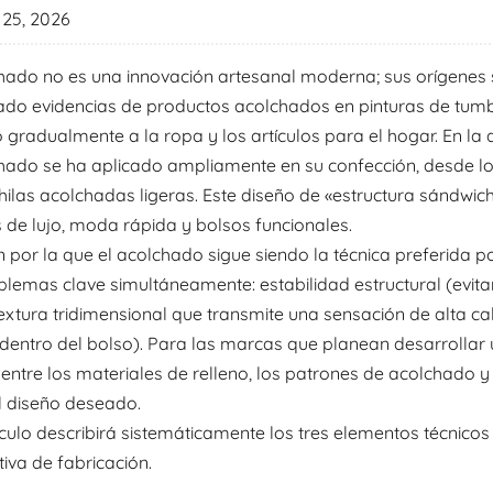
25, 2026
hado no es una innovación artesanal moderna; sus orígenes 
do evidencias de productos acolchados en pinturas de tumbas
 gradualmente a la ropa y los artículos para el hogar. En la a
chado se ha aplicado ampliamente en su confección, desde 
ilas acolchadas ligeras. Este diseño de «estructura sándwich
s de lujo, moda rápida y bolsos funcionales.
 por la que el acolchado sigue siendo la técnica preferida 
blemas clave simultáneamente: estabilidad estructural (evita
textura tridimensional que transmite una sensación de alta c
 dentro del bolso). Para las marcas que planean desarrollar
 entre los materiales de relleno, los patrones de acolchado y
l diseño deseado.
ículo describirá sistemáticamente los tres elementos técnico
iva de fabricación.