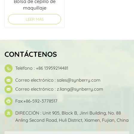
Bolsa de cepillo de
maquillaje
transparente
LEER MÁS
CONTÁCTENOS
Teléfono : +86 13959214481
Correo electrónico :
sales@synberry.com
Correo electrónico :
z.liang@synberry.com
Fax:+86-592-3778517
DIRECCIÓN : Unit 905, Block B, Jinri Building, No. 88
Anling Second Road, Huli District, Xiamen, Fujian, China