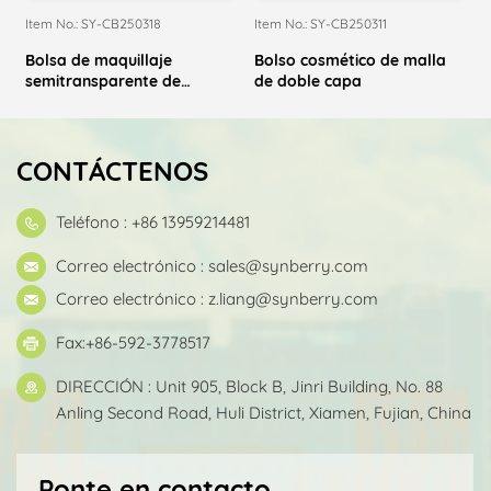
Item No.: SY-CB250318
Item No.: SY-CB250311
I
Bolsa de maquillaje
Bolso cosmético de malla
semitransparente de
de doble capa
t
Lritridescent
CONTÁCTENOS
Teléfono : +86 13959214481
Correo electrónico :
sales@synberry.com
Correo electrónico :
z.liang@synberry.com
Fax:+86-592-3778517
DIRECCIÓN : Unit 905, Block B, Jinri Building, No. 88
Anling Second Road, Huli District, Xiamen, Fujian, China
Ponte en contacto