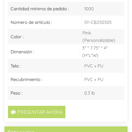
Cantidad mínima de pedido :
1000
Número de artículo :
SY-CB250305
Pink
Color :
(Personalizable)
3" * 7.75" * 4"
Dimensión :
(H*L*W)
Tela :
PVC + PU
Recubrimiento :
PVC + PU
Peso :
0.3 lb
PREGUNTAR AHORA