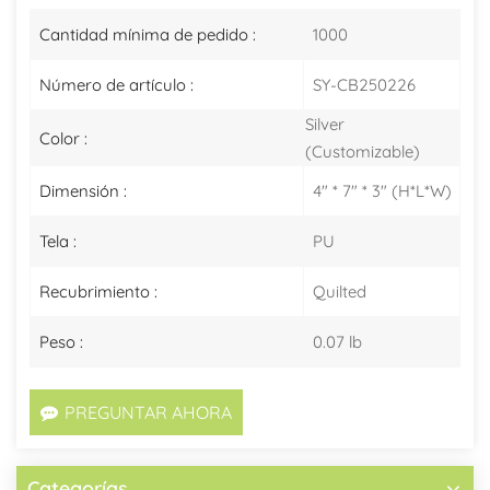
Cantidad mínima de pedido :
1000
Número de artículo :
SY-CB250226
Silver
Color :
(Customizable)
Dimensión :
4" * 7" * 3" (H*L*W)
Tela :
PU
Recubrimiento :
Quilted
Peso :
0.07 lb
PREGUNTAR AHORA
Categorías