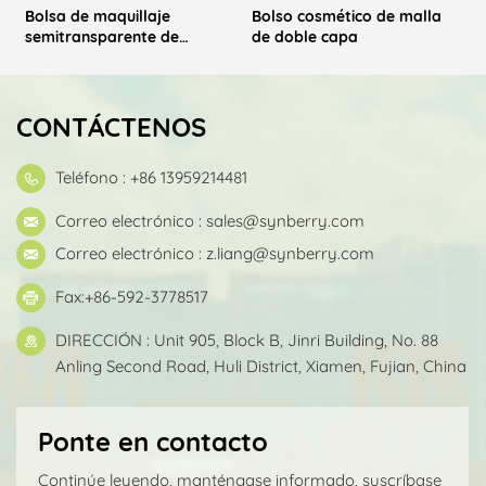
Bolsa de maquillaje
Bolso cosmético de malla
semitransparente de
de doble capa
t
Lritridescent
CONTÁCTENOS
Teléfono : +86 13959214481
Correo electrónico :
sales@synberry.com
Correo electrónico :
z.liang@synberry.com
Fax:+86-592-3778517
DIRECCIÓN : Unit 905, Block B, Jinri Building, No. 88
Anling Second Road, Huli District, Xiamen, Fujian, China
Ponte en contacto
Continúe leyendo, manténgase informado, suscríbase