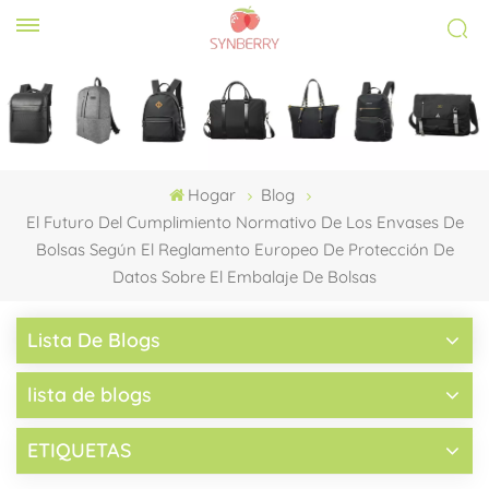
Hogar
Blog
El Futuro Del Cumplimiento Normativo De Los Envases De
Bolsas Según El Reglamento Europeo De Protección De
Datos Sobre El Embalaje De Bolsas
Lista De Blogs
lista de blogs
ETIQUETAS