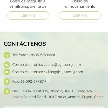
Bolsa de maquillaje
Bolsa de
semitransparente de
almacenamiento
Lritridescent
organizadora
LEER MÁS
LEER MÁS
impermeable
transparente
CONTÁCTENOS
Teléfono : +86 13959214481
Correo electrónico :
sales@synberry.com
Correo electrónico :
z.liang@synberry.com
Fax:+86-592-3778517
DIRECCIÓN : Unit 905, Block B, Jinri Building, No. 88
Anling Second Road, Huli District, Xiamen, Fujian, China